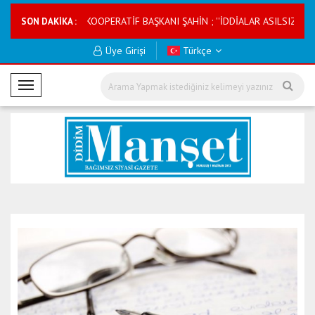
ÖREV YAPACAK
KOOPERATİF BAŞKANI ŞAHİN ; ''İDDİALAR ASILSIZ'' DED
SON DAKİKA :
Üye Girişi
Türkçe
M
o
b
i
l
M
e
n
ü