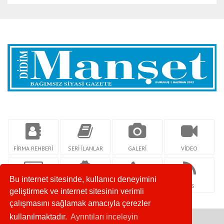
FİRMA REHBERİ
SERİ İLANLAR
GALERİ
VİDEO
Bu internet sitesinde, kullanıcı deneyimini
KÜNYE
YAZARLAR
İLETİŞİM
RSS
geliştirmek ve internet sitesinin verimli
çalışmasını sağlamak amacıyla çerezler
kullanılmaktadır.
Ayrıntıları inceleyin