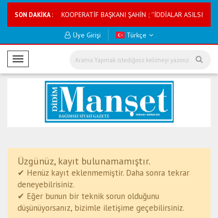
GÖREV YAPACAK
KOOPERATİF BAŞKANI ŞAHİN ; ''İDDİALAR ASILSIZ'' DE
SON DAKİKA :
Üye Girişi
Türkçe
M
o
b
i
l
M
e
n
ü
Üzgünüz, kayıt bulunamamıştır.
✔ Henüz kayıt eklenmemiştir. Daha sonra tekrar
deneyebilrisiniz.
✔ Eğer bunun bir teknik sorun olduğunu
düşünüyorsanız, bizimle iletişime geçebilirsiniz.