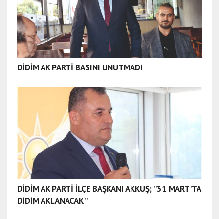
DİDİM AK PARTİ BASINI UNUTMADI
DİDİM AK PARTİ İLÇE BAŞKANI AKKUŞ; ''31 MART'TA
DİDİM AKLANACAK''