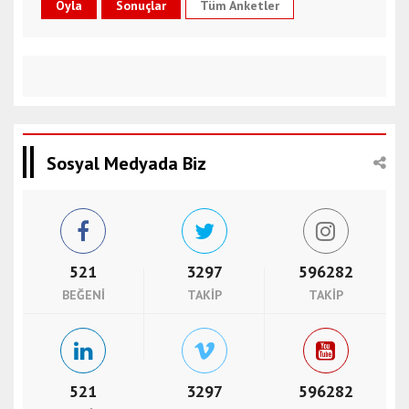
Tüm Anketler
Sosyal Medyada Biz
521
3297
596282
BEĞENI
TAKIP
TAKIP
521
3297
596282