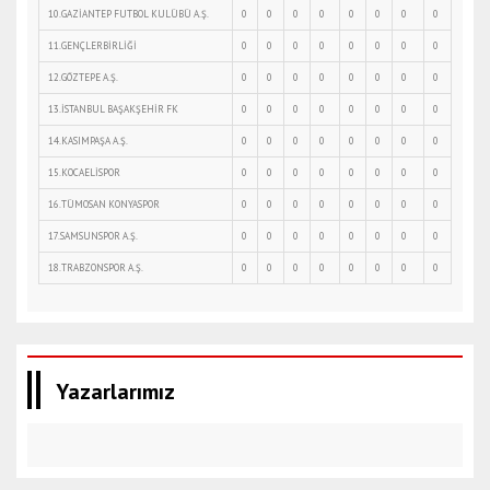
10.GAZİANTEP FUTBOL KULÜBÜ A.Ş.
0
0
0
0
0
0
0
0
11.GENÇLERBİRLİĞİ
0
0
0
0
0
0
0
0
12.GÖZTEPE A.Ş.
0
0
0
0
0
0
0
0
13.İSTANBUL BAŞAKŞEHİR FK
0
0
0
0
0
0
0
0
14.KASIMPAŞA A.Ş.
0
0
0
0
0
0
0
0
15.KOCAELİSPOR
0
0
0
0
0
0
0
0
16.TÜMOSAN KONYASPOR
0
0
0
0
0
0
0
0
17.SAMSUNSPOR A.Ş.
0
0
0
0
0
0
0
0
18.TRABZONSPOR A.Ş.
0
0
0
0
0
0
0
0
Yazarlarımız