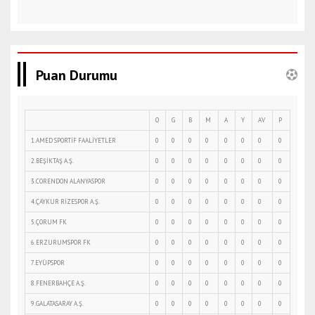
Puan Durumu
O
G
B
M
A
Y
AV
P
1.AMED SPORTİF FAALİYETLER
0
0
0
0
0
0
0
0
2.BEŞİKTAŞ A.Ş.
0
0
0
0
0
0
0
0
3.CORENDON ALANYASPOR
0
0
0
0
0
0
0
0
4.ÇAYKUR RİZESPOR A.Ş.
0
0
0
0
0
0
0
0
5.ÇORUM FK
0
0
0
0
0
0
0
0
6.ERZURUMSPOR FK
0
0
0
0
0
0
0
0
7.EYÜPSPOR
0
0
0
0
0
0
0
0
8.FENERBAHÇE A.Ş.
0
0
0
0
0
0
0
0
9.GALATASARAY A.Ş.
0
0
0
0
0
0
0
0