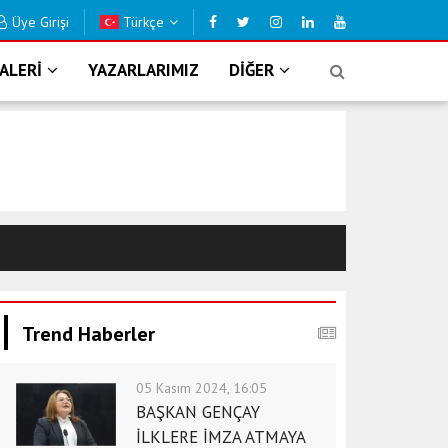
Üye Girişi
Türkçe
 KAVUŞUYOR
B
ALERİ
YAZARLARIMIZ
DİĞER
Trend Haberler
05 Kasım 2024, 16:05
BAŞKAN GENÇAY
İLKLERE İMZA ATMAYA