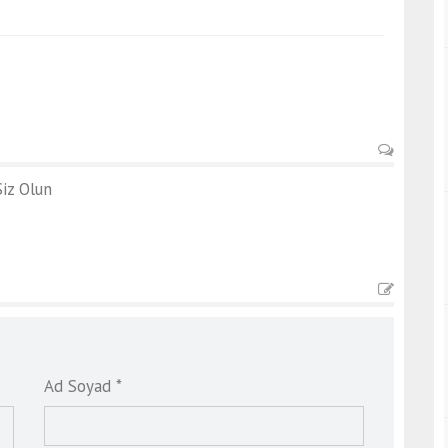
iz Olun
Ad Soyad *