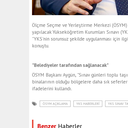
Ölçme Seçme ve Yerleştirme Merkezi (ÖSYM) Ba
yapılacak Yükseköğretim Kurumları Sınavı (YKS)
"YKS'nin sorunsuz şekilde uygulanması için ilgi
konuştu.
"Belediyeler tarafından sağlanacak"
ÖSYM Başkanı Aygün, "Sınav günleri toplu taşım
binalarının olduğu bölgelere daha sık seferle
ifadelerini kullandı.
ÖSYM AÇIKLAMA
YKS HABERLERI
YKS SINAV TA
Benzer
Haberler