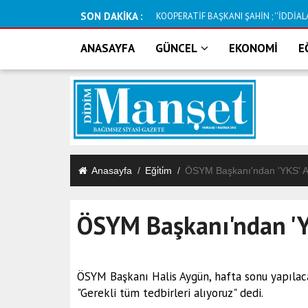
SON DAKİKA :
TMVFL Milli Karmasında Didimli Futbolcu
ANASAYFA
GÜNCEL
EKONOMİ
E
Anasayfa
Eği̇ti̇m
ÖSYM Başkanı'ndan 'YKS' A
ÖSYM Başkanı'ndan 'Y
ÖSYM Başkanı Halis Aygün, hafta sonu yapılacak
"Gerekli tüm tedbirleri alıyoruz" dedi.