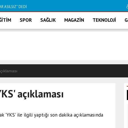
 Kılıç Yer alacak
DİDİM DOĞALGAZA
ĞİTİM
SPOR
SAĞLIK
MAGAZİN
TEKNOLOJİ
G
çıklaması
KS' açıklaması
 'YKS' ile ilgili yaptığı son dakika açıklamasında