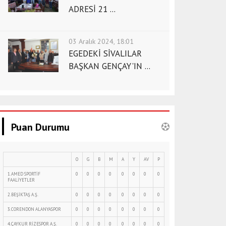
ADRESİ 21 ...
03 Aralık 2024, 18:01
EGEDEKİ SİVALILAR
BAŞKAN GENÇAY'IN ...
Puan Durumu
O
G
B
M
A
Y
AV
P
1.AMED SPORTİF
0
0
0
0
0
0
0
0
FAALİYETLER
2.BEŞİKTAŞ A.Ş.
0
0
0
0
0
0
0
0
3.CORENDON ALANYASPOR
0
0
0
0
0
0
0
0
4.ÇAYKUR RİZESPOR A.Ş.
0
0
0
0
0
0
0
0