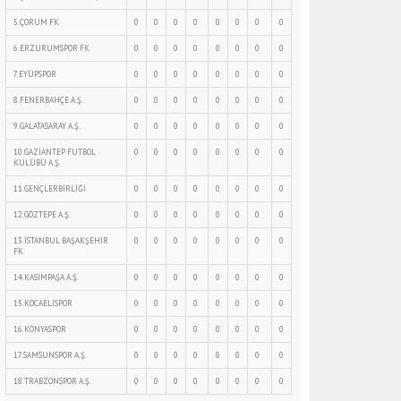
5.ÇORUM FK
0
0
0
0
0
0
0
0
6.ERZURUMSPOR FK
0
0
0
0
0
0
0
0
7.EYÜPSPOR
0
0
0
0
0
0
0
0
8.FENERBAHÇE A.Ş.
0
0
0
0
0
0
0
0
9.GALATASARAY A.Ş.
0
0
0
0
0
0
0
0
10.GAZİANTEP FUTBOL
0
0
0
0
0
0
0
0
KULÜBÜ A.Ş.
11.GENÇLERBİRLİĞİ
0
0
0
0
0
0
0
0
12.GÖZTEPE A.Ş.
0
0
0
0
0
0
0
0
13.İSTANBUL BAŞAKŞEHİR
0
0
0
0
0
0
0
0
FK
14.KASIMPAŞA A.Ş.
0
0
0
0
0
0
0
0
15.KOCAELİSPOR
0
0
0
0
0
0
0
0
16.KONYASPOR
0
0
0
0
0
0
0
0
17.SAMSUNSPOR A.Ş.
0
0
0
0
0
0
0
0
18.TRABZONSPOR A.Ş.
0
0
0
0
0
0
0
0