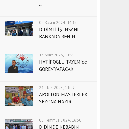
...
05 Kasım 2024, 16:32
DİDİMLİ İŞ İNSANI
BANKADA REHİN ...
13 Mart 2026, 11:59
HATİPOĞLU TAYEM'de
GÖREV YAPACAK
21 Ekim 2024, 11:19
APOLLON MASTERLER
SEZONA HAZIR
05 Temmuz 2024, 16:30
DİDİMDE KEBABIN