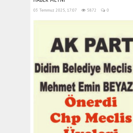
HABER METNİ
03 Temmuz 2025, 17:07
5872
0