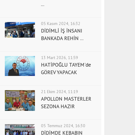
...
05 Kasım 2024, 16:32
DİDİMLİ İŞ İNSANI
BANKADA REHİN ...
13 Mart 2026, 11:59
HATİPOĞLU TAYEM'de
GÖREV YAPACAK
21 Ekim 2024, 11:19
APOLLON MASTERLER
SEZONA HAZIR
05 Temmuz 2024, 16:30
DİDİMDE KEBABIN