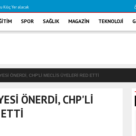
 Kılıç Yer alacak
DİDİM DOĞALGAZA
ĞİTİM
SPOR
SAĞLIK
MAGAZİN
TEKNOLOJİ
G
YESİ ÖNERDİ, CHP'Lİ MECLİS ÜYELERİ RED ETTİ
YESİ ÖNERDİ, CHP'Lİ
 ETTİ