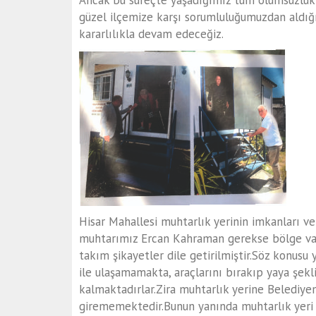
Ancak bu süreçte yaşadığımız tüm olumsuzlukla
güzel ilçemize karşı sorumluluğumuzdan aldı
kararlılıkla devam edeceğiz.
Hisar Mahallesi muhtarlık yerinin imkanları ve
muhtarımız Ercan Kahraman gerekse bölge vat
takım şikayetler dile getirilmiştir.Söz konusu 
ile ulaşamamakta, araçlarını bırakıp yaya şek
kalmaktadırlar.Zira muhtarlık yerine Belediyem
girememektedir.Bunun yanında muhtarlık yeri