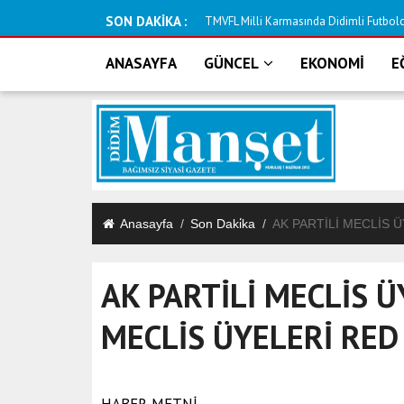
SON DAKİKA :
TMVFL Milli Karmasında Didimli Futbolcu
ANASAYFA
GÜNCEL
EKONOMİ
E
Anasayfa
Son Daki̇ka
AK PARTİLİ MECLİS Ü
AK PARTİLİ MECLİS Ü
MECLİS ÜYELERİ RED