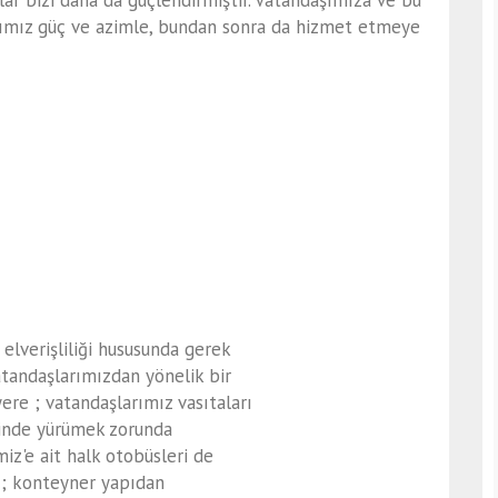
r bizi daha da güçlendirmiştir. Vatandaşımıza ve bu
ğımız güç ve azimle, bundan sonra da hizmet etmeye
 elverişliliği hususunda gerek
andaşlarımızdan yönelik bir
yere ; vatandaşlarımız vasıtaları
linde yürümek zorunda
iz'e ait halk otobüsleri de
 ; konteyner yapıdan