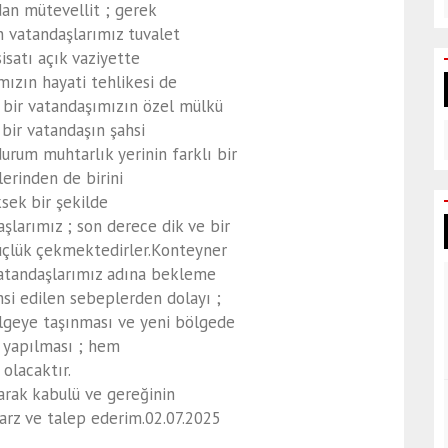
an mütevellit ; gerek
 vatandaşlarımız tuvalet
isatı açık vaziyette
mızın hayati tehlikesi de
 bir vatandaşımızın özel mülkü
 bir vatandaşın şahsi
durum muhtarlık yerinin farklı bir
erinden de birini
sek bir şekilde
larımız ; son derece dik ve bir
üçlük çekmektedirler.Konteyner
vatandaşlarımız adına bekleme
hsi edilen sebeplerden dolayı ;
bölgeye taşınması ve yeni bölgede
n yapılması ; hem
olacaktır.
arak kabulü ve gereğinin
arz ve talep ederim.02.07.2025