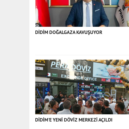
DİDİM DOĞALGAZA KAVUŞUYOR
DİDİM'E YENİ DÖVİZ MERKEZİ AÇILDI