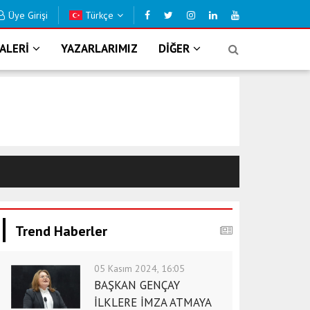
Üye Girişi
Türkçe
 KAVUŞUYOR
B
ALERİ
YAZARLARIMIZ
DİĞER
Trend Haberler
05 Kasım 2024, 16:05
BAŞKAN GENÇAY
İLKLERE İMZA ATMAYA