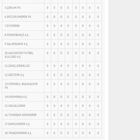
5.ÇORUM FK
0
0
0
0
0
0
0
0
6.ERZURUMSPOR FK
0
0
0
0
0
0
0
0
7.EYÜPSPOR
0
0
0
0
0
0
0
0
8.FENERBAHÇE A.Ş.
0
0
0
0
0
0
0
0
9.GALATASARAY A.Ş.
0
0
0
0
0
0
0
0
10.GAZİANTEP FUTBOL
0
0
0
0
0
0
0
0
KULÜBÜ A.Ş.
11.GENÇLERBİRLİĞİ
0
0
0
0
0
0
0
0
12.GÖZTEPE A.Ş.
0
0
0
0
0
0
0
0
13.İSTANBUL BAŞAKŞEHİR
0
0
0
0
0
0
0
0
FK
14.KASIMPAŞA A.Ş.
0
0
0
0
0
0
0
0
15.KOCAELİSPOR
0
0
0
0
0
0
0
0
16.TÜMOSAN KONYASPOR
0
0
0
0
0
0
0
0
17.SAMSUNSPOR A.Ş.
0
0
0
0
0
0
0
0
18.TRABZONSPOR A.Ş.
0
0
0
0
0
0
0
0