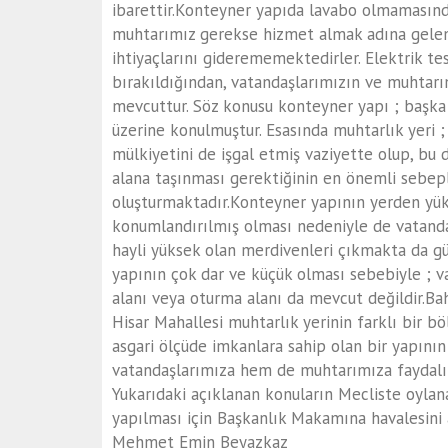
ibarettir.Konteyner yapıda lavabo olmamasınd
muhtarımız gerekse hizmet almak adına gelen
ihtiyaçlarını giderememektedirler. Elektrik tes
bırakıldığından, vatandaşlarımızın ve muhtarı
mevcuttur. Söz konusu konteyner yapı ; başka
üzerine konulmuştur. Esasında muhtarlık yeri ;
mülkiyetini de işgal etmiş vaziyette olup, bu 
alana taşınması gerektiğinin en önemli sebepl
oluşturmaktadır.Konteyner yapının yerden yük
konumlandırılmış olması nedeniyle de vatandaş
hayli yüksek olan merdivenleri çıkmakta da g
yapının çok dar ve küçük olması sebebiyle ; 
alanı veya oturma alanı da mevcut değildir.Ba
Hisar Mahallesi muhtarlık yerinin farklı bir 
asgari ölçüde imkanlara sahip olan bir yapını
vatandaşlarımıza hem de muhtarımıza faydalı 
Yukarıdaki açıklanan konuların Mecliste oylan
yapılması için Başkanlık Makamına havalesini 
Mehmet Emin Beyazkaz