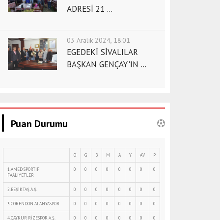
ADRESİ 21 ...
03 Aralık 2024, 18:01
EGEDEKİ SİVALILAR
BAŞKAN GENÇAY'IN ...
Puan Durumu
O
G
B
M
A
Y
AV
P
1.AMED SPORTİF
0
0
0
0
0
0
0
0
FAALİYETLER
2.BEŞİKTAŞ A.Ş.
0
0
0
0
0
0
0
0
3.CORENDON ALANYASPOR
0
0
0
0
0
0
0
0
4.ÇAYKUR RİZESPOR A.Ş.
0
0
0
0
0
0
0
0