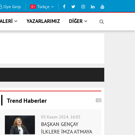
Üye Girişi
Türkçe
 KAVUŞUYOR
B
ALERİ
YAZARLARIMIZ
DİĞER
Trend Haberler
05 Kasım 2024, 16:05
BAŞKAN GENÇAY
İLKLERE İMZA ATMAYA