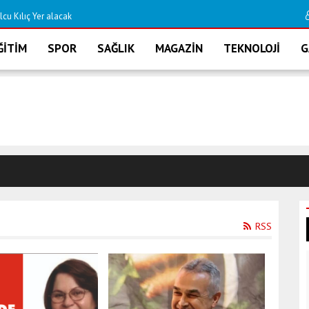
 Kılıç Yer alacak
DİDİM DOĞALGAZA
ĞİTİM
SPOR
SAĞLIK
MAGAZİN
TEKNOLOJİ
G
RSS