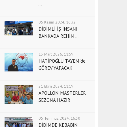
...
05 Kasım 2024, 16:32
DİDİMLİ İŞ İNSANI
BANKADA REHİN ...
13 Mart 2026, 11:59
HATİPOĞLU TAYEM'de
GÖREV YAPACAK
21 Ekim 2024, 11:19
APOLLON MASTERLER
SEZONA HAZIR
05 Temmuz 2024, 16:30
DİDİMDE KEBABIN