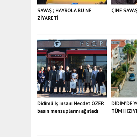
SAVAŞ ; HAYROLA BU NE
ÇİNE SAVAŞ
ZİYARETİ
Didimli İş insanı Necdet ÖZER
DİDİM’DE 
basın mensuplarını ağırladı
TÜM HIZIY