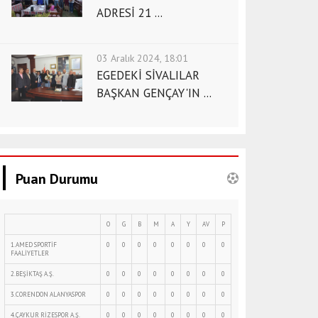
ADRESİ 21 ...
03 Aralık 2024, 18:01
EGEDEKİ SİVALILAR
BAŞKAN GENÇAY'IN ...
Puan Durumu
O
G
B
M
A
Y
AV
P
1.AMED SPORTİF
0
0
0
0
0
0
0
0
FAALİYETLER
2.BEŞİKTAŞ A.Ş.
0
0
0
0
0
0
0
0
3.CORENDON ALANYASPOR
0
0
0
0
0
0
0
0
4.ÇAYKUR RİZESPOR A.Ş.
0
0
0
0
0
0
0
0