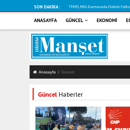
SON DAKİKA :
TMVFL Milli Karmasında Didimli Futbolcu
ANASAYFA
GÜNCEL
EKONOMİ
E
Anasayfa
Güncel
Güncel
Haberler