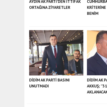
AYDIN AK PARTİ'DEN İTTİFAK
CUMHURBA
ORTAĞINA ZİYARETLER
KRİTERİNE
BENİM
DİDİM AK PARTİ BASINI
DİDİM AK P
UNUTMADI
AKKUŞ; ''3
AKLANACAK