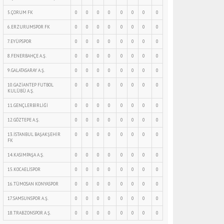
5.ÇORUM FK
0
0
0
0
0
0
0
0
6.ERZURUMSPOR FK
0
0
0
0
0
0
0
0
7.EYÜPSPOR
0
0
0
0
0
0
0
0
8.FENERBAHÇE A.Ş.
0
0
0
0
0
0
0
0
9.GALATASARAY A.Ş.
0
0
0
0
0
0
0
0
10.GAZİANTEP FUTBOL
0
0
0
0
0
0
0
0
KULÜBÜ A.Ş.
11.GENÇLERBİRLİĞİ
0
0
0
0
0
0
0
0
12.GÖZTEPE A.Ş.
0
0
0
0
0
0
0
0
13.İSTANBUL BAŞAKŞEHİR
0
0
0
0
0
0
0
0
FK
14.KASIMPAŞA A.Ş.
0
0
0
0
0
0
0
0
15.KOCAELİSPOR
0
0
0
0
0
0
0
0
16.TÜMOSAN KONYASPOR
0
0
0
0
0
0
0
0
17.SAMSUNSPOR A.Ş.
0
0
0
0
0
0
0
0
18.TRABZONSPOR A.Ş.
0
0
0
0
0
0
0
0