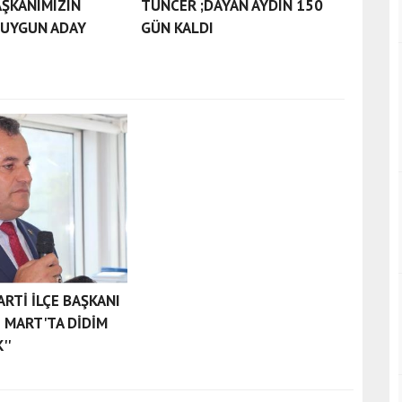
ŞKANIMIZIN
TUNCER ;DAYAN AYDIN 150
 UYGUN ADAY
GÜN KALDI
ARTİ İLÇE BAŞKANI
1 MART'TA DİDİM
''