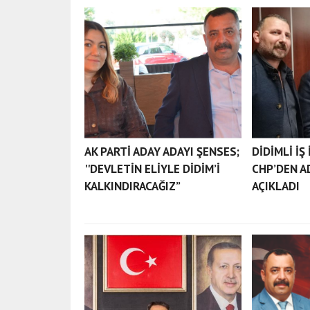
AK PARTİ ADAY ADAYI ŞENSES;
DİDİMLİ İŞ
''DEVLETİN ELİYLE DİDİM’İ
CHP’DEN A
KALKINDIRACAĞIZ”
AÇIKLADI