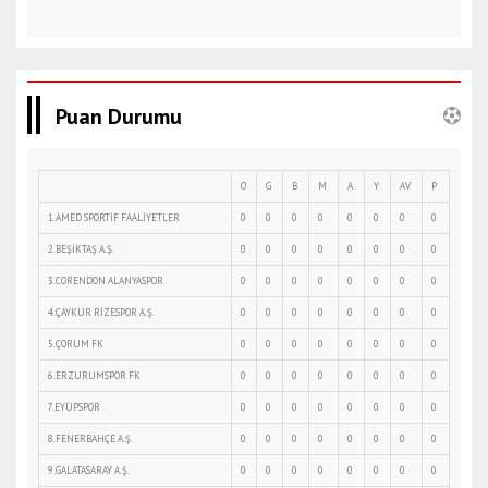
Puan Durumu
O
G
B
M
A
Y
AV
P
1.AMED SPORTİF FAALİYETLER
0
0
0
0
0
0
0
0
2.BEŞİKTAŞ A.Ş.
0
0
0
0
0
0
0
0
3.CORENDON ALANYASPOR
0
0
0
0
0
0
0
0
4.ÇAYKUR RİZESPOR A.Ş.
0
0
0
0
0
0
0
0
5.ÇORUM FK
0
0
0
0
0
0
0
0
6.ERZURUMSPOR FK
0
0
0
0
0
0
0
0
7.EYÜPSPOR
0
0
0
0
0
0
0
0
8.FENERBAHÇE A.Ş.
0
0
0
0
0
0
0
0
9.GALATASARAY A.Ş.
0
0
0
0
0
0
0
0