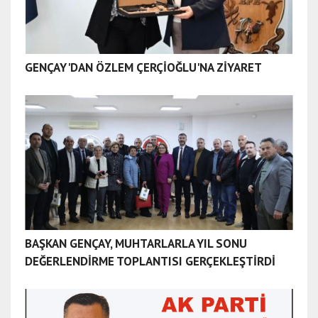
GENÇAY'DAN ÖZLEM ÇERÇİOĞLU'NA ZİYARET
BAŞKAN GENÇAY, MUHTARLARLA YIL SONU
DEĞERLENDİRME TOPLANTISI GERÇEKLEŞTİRDİ