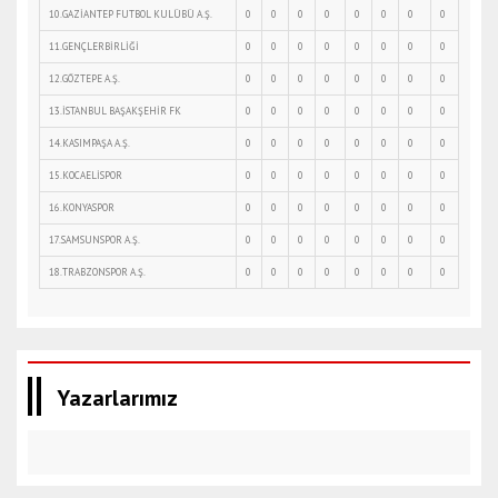
10.GAZİANTEP FUTBOL KULÜBÜ A.Ş.
0
0
0
0
0
0
0
0
11.GENÇLERBİRLİĞİ
0
0
0
0
0
0
0
0
12.GÖZTEPE A.Ş.
0
0
0
0
0
0
0
0
13.İSTANBUL BAŞAKŞEHİR FK
0
0
0
0
0
0
0
0
14.KASIMPAŞA A.Ş.
0
0
0
0
0
0
0
0
15.KOCAELİSPOR
0
0
0
0
0
0
0
0
16.KONYASPOR
0
0
0
0
0
0
0
0
17.SAMSUNSPOR A.Ş.
0
0
0
0
0
0
0
0
18.TRABZONSPOR A.Ş.
0
0
0
0
0
0
0
0
Yazarlarımız