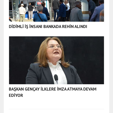
DİDİMLİ İŞ İNSANI BANKADA REHİN ALINDI
BAŞKAN GENÇAY İLKLERE İMZA ATMAYA DEVAM
EDİYOR