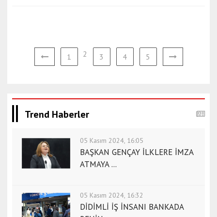
2
1
3
4
5
Trend Haberler
05 Kasım 2024, 16:05
BAŞKAN GENÇAY İLKLERE İMZA
ATMAYA ...
05 Kasım 2024, 16:32
DİDİMLİ İŞ İNSANI BANKADA