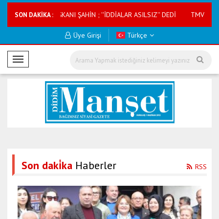
ERATİF BAŞKANI ŞAHİN ; ''İDDİALAR ASILSIZ'' DEDİ
TMVFL Milli Karmas
SON DAKİKA :
Üye Girişi
Türkçe
M
o
b
i
l
M
e
n
ü
Son daki̇ka
Haberler
RSS