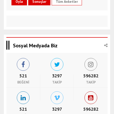
Tüm Anketler
Sosyal Medyada Biz
521
3297
596282
BEĞENI
TAKIP
TAKIP
521
3297
596282