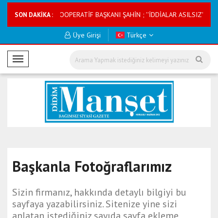
V YAPACAK
KOOPERATİF BAŞKANI ŞAHİN ; ''İDDİALAR ASILSIZ'' DEDİ
SON DAKİKA :
Üye Girişi
Türkçe
M
o
b
i
l
M
e
n
ü
Başkanla Fotoğraflarımız
Sizin firmanız, hakkında detaylı bilgiyi bu
sayfaya yazabilirsiniz. Sitenize yine sizi
anlatan istediğiniz sayıda sayfa ekleme